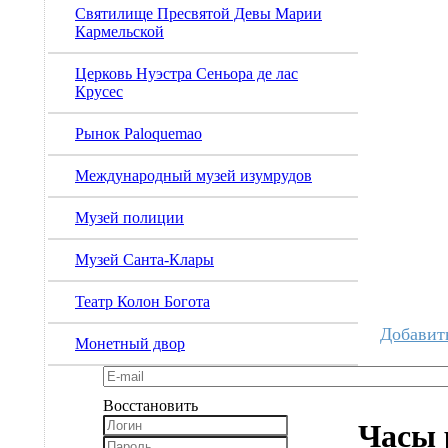
Святилище Пресвятой Девы Марии
Кармельской
Церковь Нуэстра Сеньора де лас
Крусес
Рынок Paloquemao
Международный музей изумрудов
Музей полиции
Музей Санта-Клары
Театр Колон Богота
Добавит
Монетный двор
Восстановить
Часы 