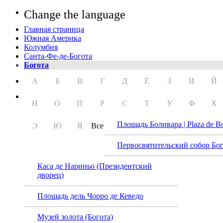
Change the language
Главная страница
Южная Америка
Колумбия
Санта-Фе-де-Богота
Богота
А
Б
В
Г
Д
Е
З
И
Й
Н
О
П
Р
С
Т
У
Ф
Х
Площадь Боливара | Plaza de Bo
Э
Ю
Я
Все
Первосвятительский собор Бо
Каса де Нариньо (Президентский
дворец)
Площадь дель Чорро де Кеведо
Торре
Музей золота (Богота)