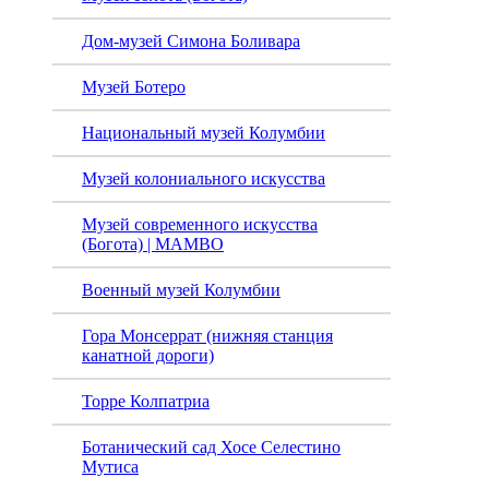
Болива
Дом-музей Симона Боливара
de Bol
Музей Ботеро
Национальный музей Колумбии
Музей колониального искусства
Музей современного искусства
(Богота) | MAMBO
Военный музей Колумбии
Гора Монсеррат (нижняя станция
канатной дороги)
Торре Колпатриа
Ботанический сад Хосе Селестино
Мутиса