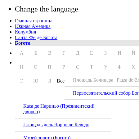
Change the language
Главная страница
Южная Америка
Колумбия
Санта-Фе-де-Богота
Богота
А
Б
В
Г
Д
Е
З
И
Й
Н
О
П
Р
С
Т
У
Ф
Х
Площадь Боливара | Plaza de Bo
Э
Ю
Я
Все
Первосвятительский собор Бо
Каса де Нариньо (Президентский
дворец)
Площадь дель Чорро де Кеведо
Площ
Музей золота (Богота)