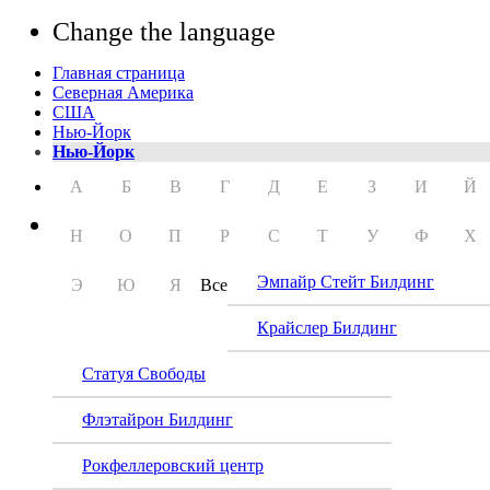
Change the language
Главная страница
Северная Америка
США
Нью-Йорк
Нью-Йорк
А
Б
В
Г
Д
Е
З
И
Й
Н
О
П
Р
С
Т
У
Ф
Х
Эмпайр Стейт Билдинг
Э
Ю
Я
Все
Крайслер Билдинг
Статуя Свободы
Флэтайрон Билдинг
Рокфеллеровский центр