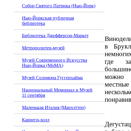
Винод
Собор Святого Патрика (Нью-Йорк)
Hook 
Нью-Йоркская публичная
библиотека
Библиотека Джефферсон-Маркет
Винодел
в Брук
Метрополитен-музей
немноги
Музей Современного Искусства
где з
Нью-Йорка (MoMA)
большинс
можно 
Музей Соломона Гуггенхайма
местн
Национальный Мемориал и Музей
неск
11 сентября
понравив
Маленькая Италия (Манхэттен)
Карнеги-холл
Дегуста