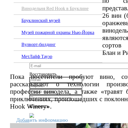
по св
представ
Винодельня Red Hook в Бруклине
26 вин (
Бруклинский музей
оранжев
винодел
Музей пожарной охраны Нью-Йорка
являютс
сортов 
Вулворт-билдинг
Блан и Р
МетЛайф Тауэр
Восстановить
Пока посетители пробуют вино, со
рассказывают о технологии произво
профессии винодела, а также «травят 
приключениях, произошедших с поклонн
Hook Winery».
Изменить
Добавить информацию