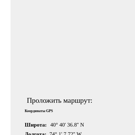
Проложить маршрут:
Координаты GPS
Широта:
40° 40' 36.8'' N
Долгота:
74° 1' 7.72'' W