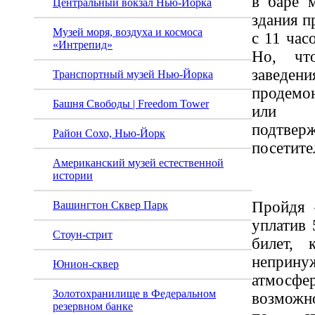
в баре 
Центральный вокзал Нью-Йорка
здания п
Музей моря, воздуха и космоса
с 11 час
«Интрепид»
Но, чт
завед
Транспортный музей Нью-Йорка
продемо
Башня Свободы | Freedom Tower
или д
подтв
Район Сохо, Нью-Йорк
посетите
Американский музей естественной
истории
Пройдя 
Вашингтон Сквер Парк
уплатив 
Стоун-стрит
билет, 
неприн
Юнион-сквер
атмос
Золотохранилище в Федеральном
возможн
резервном банке