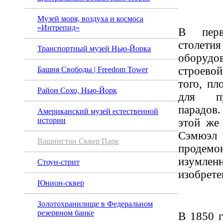
Музей моря, воздуха и космоса
«Интрепид»
В пер
столети
Транспортный музей Нью-Йорка
оборудо
строево
Башня Свободы | Freedom Tower
того, п
Район Сохо, Нью-Йорк
для пр
парадов
Американский музей естественной
истории
этой же
Сэмюэ
Вашингтон Сквер Парк
продемо
изумл
Стоун-стрит
изобрете
Юнион-сквер
Золотохранилище в Федеральном
резервном банке
В 1850 г