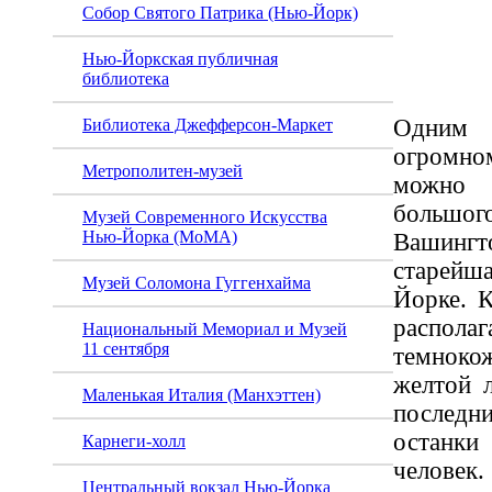
Собор Святого Патрика (Нью-Йорк)
Сквер
Нью-Йоркская публичная
библиотека
Одним 
Библиотека Джефферсон-Маркет
огромн
Метрополитен-музей
можно 
большог
Музей Современного Искусства
Нью-Йорка (MoMA)
Вашинг
старейша
Музей Соломона Гуггенхайма
Йорке. К
распола
Национальный Мемориал и Музей
11 сентября
темнок
желтой 
Маленькая Италия (Манхэттен)
после
останк
Карнеги-холл
человек.
Центральный вокзал Нью-Йорка