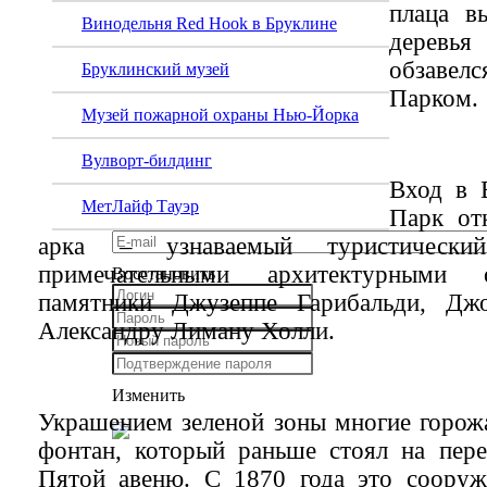
плаца в
Винодельня Red Hook в Бруклине
деревь
обзавел
Бруклинский музей
Парком.
Музей пожарной охраны Нью-Йорка
Вулворт-билдинг
Вход в 
МетЛайф Тауэр
Парк от
арка – узнаваемый туристически
примечательными архитектурными 
Восстановить
памятники Джузеппе Гарибальди, Д
Александру Лиману Холли.
Изменить
Украшением зеленой зоны многие горож
фонтан, который раньше стоял на пере
Пятой авеню. С 1870 года это сооруж