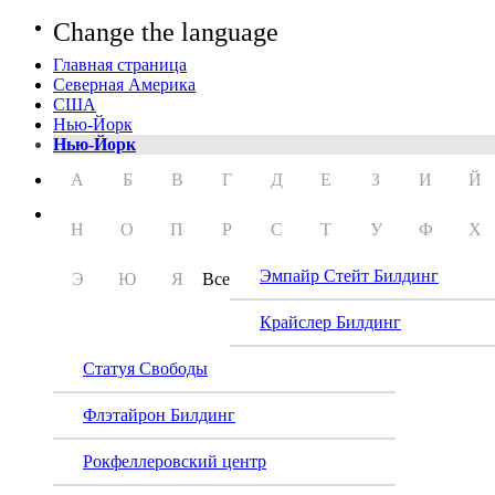
Change the language
Главная страница
Северная Америка
США
Нью-Йорк
Нью-Йорк
А
Б
В
Г
Д
Е
З
И
Й
Н
О
П
Р
С
Т
У
Ф
Х
Эмпайр Стейт Билдинг
Э
Ю
Я
Все
Крайслер Билдинг
Статуя Свободы
Флэтайрон Билдинг
Рокфеллеровский центр
Ваши