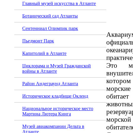
Главный музей искусства в Атланте
Джор
Ботанический сад Атланты
Сентенниал Олимпик парк
Аквари
Пьедмонт Парк
официал
океана
Капитолий в Атланте
практиче
Это мн
Циклорама и Музей Гражданской
войны в Атланте
внушит
котором
Район Андеграунд Атланта
морские 
обитает
Историческое кладбище Окленд
живот
Национальное историческое место
резерву
Мартина Лютера Кинга
морской
обита
Музей авиакомпании Дельта в
Атланте