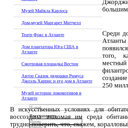
Джордж
большим
Музей Майкла Карлоса
Дом-музей Маргарет Митчелл
Среди д
Театр Фокс в Атланте
Атланты
Дом плантатора Юга США в
появилс
Атланте
того, к
местный
Смотровая площадка Вестин
филантр
Автор Сказок дядюшки Римуса
создани
Джоэль Харрис и его дом в Атланте
250 милл
Музей истории локомотивов в
Атланте
В искусственных условиях для обитат
воссоздана знакомая им среда обитан
Восстановить
трудно поверить, что, скажем, коралловы