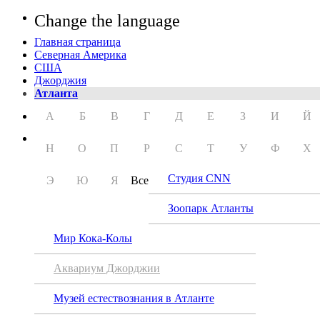
Change the language
Главная страница
Северная Америка
США
Джорджия
Атланта
А
Б
В
Г
Д
Е
З
И
Й
Н
О
П
Р
С
Т
У
Ф
Х
Студия CNN
Э
Ю
Я
Все
Зоопарк Атланты
Мир Кока-Колы
Аквариум Джорджии
Музей естествознания в Атланте
Аква