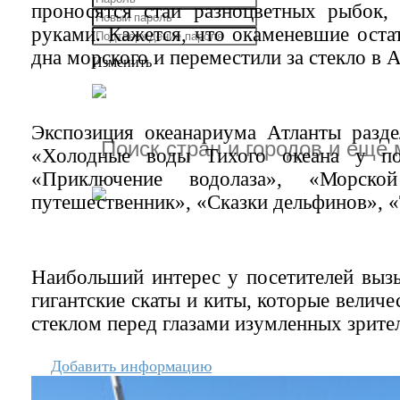
проносятся стаи разноцветных рыбок, 
руками. Кажется, что окаменевшие оста
дна морского и переместили за стекло в А
Изменить
Экспозиция океанариума Атланты разде
«Холодные воды Тихого океана у п
«Приключение водолаза», «Морско
путешественник», «Сказки дельфинов», 
Наибольший интерес у посетителей выз
гигантские скаты и киты, которые велич
стеклом перед глазами изумленных зрите
Добавить информацию