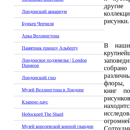
други
Лондонский аквариум
коллекц
рисунки.
Бункер Черчиля
Арка Веллингтона
В наш
Памятник принцу Альберту
крупне
заповедн
Лондонское подземелье | London
Dungeon
собран
различ
Лондонский глаз
флоры, 
книг по
Музей Веллингтона в Лондоне
рисун
Кларенс-хаус
наход
исследо
Небоскреб The Shard
огромн
Му­зей королевской конной гвардии
Сотрудн