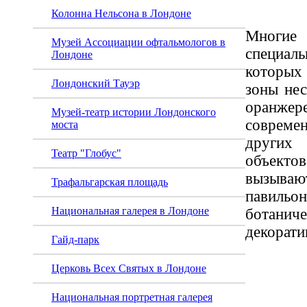
Колонна Нельсона в Лондоне
Многие
Музей Ассоциации офтальмологов в
специа
Лондоне
которых 
Лондонский Тауэр
зоны нес
оранжер
Музей-театр истории Лондонского
соврем
моста
други
Театр "Глобус"
объектов
вызыв
Трафальгарская площадь
павильо
Национальная галерея в Лондоне
ботанич
декорати
Гайд-парк
Церковь Всех Святых в Лондоне
Национальная портретная галерея