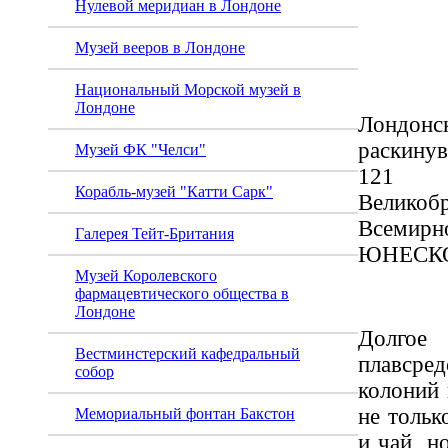
Нулевой меридиан в Лондоне
Сады
Музей вееров в Лондоне
Национальный Морской музей в
Лондоне
Лондо
раскину
Музей ФК "Челси"
121 г
Корабль-музей "Катти Сарк"
Велико
Всеми
Галерея Тейт-Британия
ЮНЕСК
Музей Королевского
фармацевтического общества в
Лондоне
Долго
Вестминстерский кафедральный
плавсре
собор
колоний 
не тольк
Мемориальный фонтан Бакстон
и чай, н