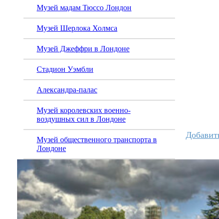
Музей мадам Тюссо Лондон
Музей Шерлока Холмса
Музей Джеффри в Лондоне
Стадион Уэмбли
Александра-палас
Музей королевских военно-
воздушных сил в Лондоне
Добавит
Музей общественного транспорта в
Лондоне
Восстановить