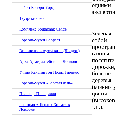
одними 
Район Кэнэри-Уорф
эксперто
Тауэрский мост
Комплекс Southbank Centre
Зеленая
собо
Корабль-музей Белфаст
простра
Винополис - музей вина (Лондон)
газон
посет
Арка Адмиралтейства в Лондоне
дорожки
Улица Кенсингтон Пэлас Гарденс
больше.
деревь
Корабль-музей «Золотая лань»
(можно 
цветы 
Площадь Пикадилли
(высоко
Ресторан «Шерлок Холмс» в
т.п.).
Лондоне