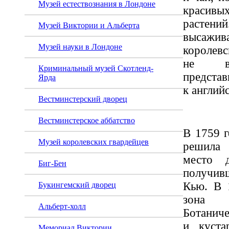
Музей естествознания в Лондоне
краси
расте
Музей Виктории и Альберта
высажи
Музей науки в Лондоне
королевс
не вс
Криминальный музей Скотленд-
предста
Ярда
к англий
Вестминстерский дворец
Вестминстерское аббатство
В 1759 г
Музей королевских гвардейцев
решила 
место д
Биг-Бен
получи
Кью. В 
Букингемский дворец
зона 
Альберт-холл
Ботаниче
и куста
Мемориал Виктории