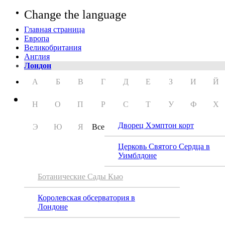
Change the language
Главная страница
Европа
Великобритания
Англия
Лондон
А
Б
В
Г
Д
Е
З
И
Й
Н
О
П
Р
С
Т
У
Ф
Х
Дворец Хэмптон корт
Э
Ю
Я
Все
Церковь Святого Сердца в
Уимблдоне
Ботанические Сады Кью
Королевская обсерватория в
Лондоне
Ботан