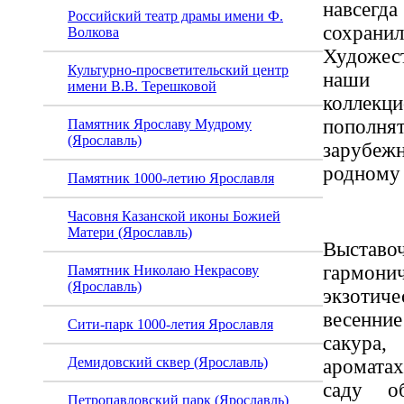
навсегда
Российский театр драмы имени Ф.
сохра
Волкова
Художе
Культурно-просветительский центр
наши
имени В.В. Терешковой
коллек
пополня
Памятник Ярославу Мудрому
(Ярославль)
зарубеж
родному 
Памятник 1000-летию Ярославля
Часовня Казанской иконы Божией
Матери (Ярославль)
Выстав
гармони
Памятник Николаю Некрасову
(Ярославль)
экзотич
весенни
Сити-парк 1000-летия Ярославля
сакура,
Демидовский сквер (Ярославль)
аромата
саду об
Петропавловский парк (Ярославль)