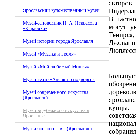
авторов
Нидерла
Ярославский художественный музей
В частно
Музей-заповедник Н. А. Некрасова
могут у
«Карабиха»
Тенирс
Музей истории города Ярославля
Джованн
Дюплесс
Музей «Музыка и время»
Музей «Мой любимый Мишка»
Большую
Музей-театр «Алёшино подворье»
обозрени
дорев
Музей современного искусства
(Ярославль)
яросла
купцы.
Музей зарубежного искусства в
сове
Ярославле
национ
Музей боевой славы (Ярославль)
собрани