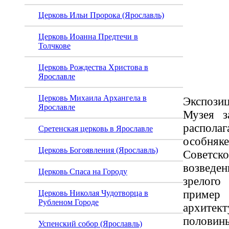
заруб
Церковь Ильи Пророка (Ярославль)
искус
Церковь Иоанна Предтечи в
Толчкове
Яросл
Церковь Рождества Христова в
Ярославле
Церковь Михаила Архангела в
Экспоз
Ярославле
Музея з
распола
Сретенская церковь в Ярославле
особн
Церковь Богоявления (Ярославль)
Советс
возведен
Церковь Спаса на Городу
зрелого
пример
Церковь Николая Чудотворца в
Рубленом Городе
архитек
полови
Успенский собор (Ярославль)