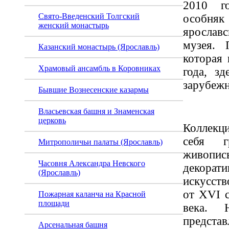
2010 г
Свято-Введенский Толгский
особняк
женский монастырь
ярослав
музея. 
Казанский монастырь (Ярославль)
которая
Храмовый ансамбль в Коровниках
года, з
зарубежн
Бывшие Вознесенские казармы
Власьевская башня и Знаменская
церковь
Коллекц
себя г
Митрополичьи палаты (Ярославль)
живоп
Часовня Александра Невского
декорати
(Ярославль)
искусств
от XVI 
Пожарная каланча на Красной
площади
века. 
предста
Арсенальная башня