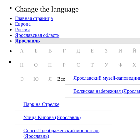
Change the language
Главная страница
Европа
Россия
Ярославская область
Ярославль
А
Б
В
Г
Д
Е
З
И
Й
Н
О
П
Р
С
Т
У
Ф
Х
Ярославский музей-заповедни
Э
Ю
Я
Все
Волжская набережная (Яросла
Парк на Стрелке
Улица Кирова (Ярославль)
Спасо-Преображенский монастырь
(Ярославль)
Музе