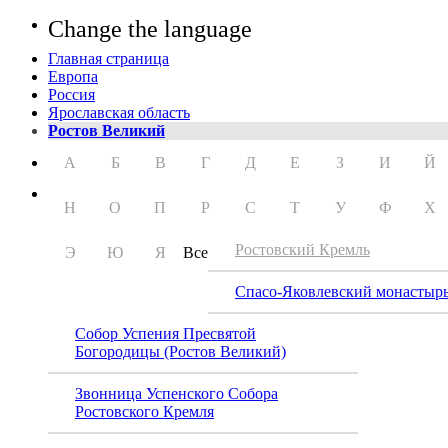
Change the language
Главная страница
Европа
Россия
Ярославская область
Ростов Великий
А
Б
В
Г
Д
Е
З
И
Й
Н
О
П
Р
С
Т
У
Ф
Х
Ростовский Кремль
Э
Ю
Я
Все
Спасо-Яковлевский монастыр
Собор Успения Пресвятой
Богородицы (Ростов Великий)
Звонница Успенского Собора
Ростовского Кремля
Росто