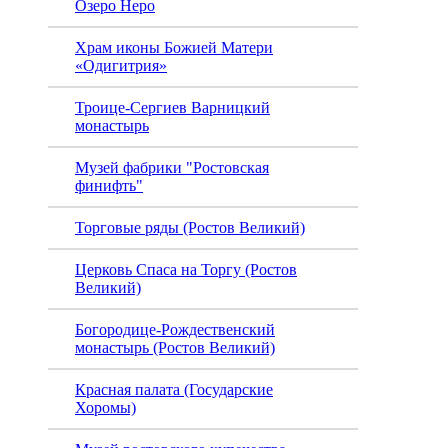
Озеро Неро
Крем
Храм иконы Божией Матери
«Одигитрия»
Троице-Сергиев Варницкий
монастырь
Музей фабрики "Ростовская
финифть"
Торговые ряды (Ростов Великий)
Церковь Спаса на Торгу (Ростов
Великий)
Богородице-Рождественский
монастырь (Ростов Великий)
Красная палата (Государские
Хоромы)