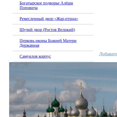
Богатырское подворье Алёши
Поповича
Ремесленный двор «Жар-птица»
Щучий двор (Ростов Великий)
Церковь иконы Божией Матери
Державная
Добавит
Самуилов корпус
Восстановить
Изменить