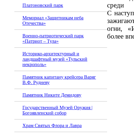
сред
Платоновский парк
С наступ
Мемориал «Защитникам неба
зажига
Отечества»
огни, «
более вп
Военно-патриотический парк
«Патриот – Тула»
Историко-архитектурный и
ландшафтный музей «Тульский
некрополь»
Памятник капитану крейсера Варяг
В.Ф. Рудневу
Памятник Никите Демидову
Государственный Музей Оружия |
Богоявленский собор
Храм Святых Флора и Лавра