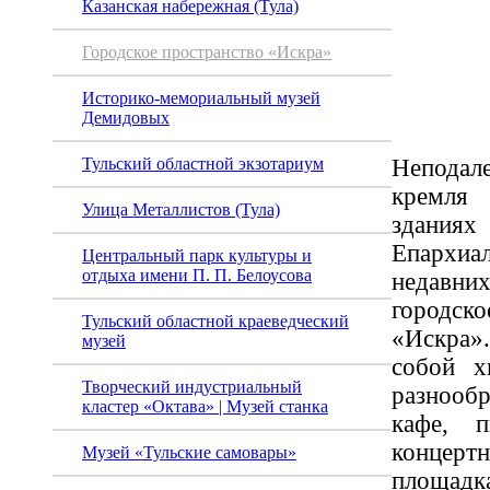
Казанская набережная (Тула)
прост
Городское пространство «Искра»
«Искр
Историко-мемориальный музей
Демидовых
Непода
Тульский областной экзотариум
кремля
Улица Металлистов (Тула)
здан
Епархи
Центральный парк культуры и
отдыха имени П. П. Белоусова
недавних
городс
Тульский областной краеведческий
«Искра»
музей
собой х
Творческий индустриальный
разнооб
кластер «Октава» | Музей станка
кафе, п
концерт
Музей «Тульские самовары»
площад