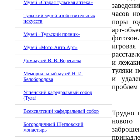
Музей «Старая тульская аптека»
заведен
часов н
Тульский музей изобразительных
поры го
искусств
арт-объ
Музей «Тульский пряник»
фотозон.
игровая
Музей «Мото-Авто-Арт»
расстав
Дом-музей В. В. Вересаева
и лежак
туляки н
Мемориальный музей Н. И.
и удале
Белобородова
проблем с
Успенский кафедральный собор
(Тула)
Всехсвятский кафедральный собор
Трудно п
новог
Богородичный Щегловский
забро
монастырь
принадл