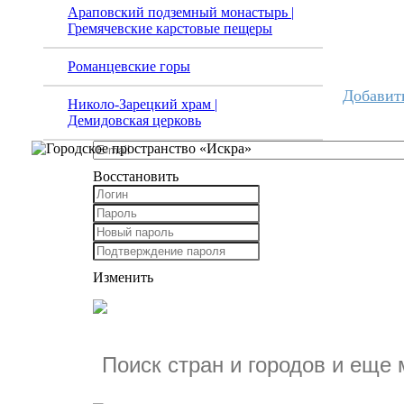
Араповский подземный монастырь |
Гремячевские карстовые пещеры
Романцевские горы
Добавит
Николо-Зарецкий храм |
Демидовская церковь
Восстановить
Изменить