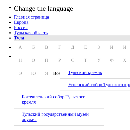
Change the language
Главная страница
Европа
Россия
Тульская область
Тула
А
Б
В
Г
Д
Е
З
И
Й
Н
О
П
Р
С
Т
У
Ф
Х
Тульский кремль
Э
Ю
Я
Все
Успенский собор Тульского кр
Богоявленский собор Тульского
кремля
Тульский государственный музей
оружия
Город