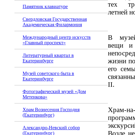
тех тр
Памятник клавиатуре
летней н
Свердловская Государственная
Академическая Филармония
В музе
Международный центр искусств
«Главный проспект»
вещи и
непосре
Литературный квартал в
жизни по
Екатеринбурге
его семь
Музей советского быта в
связанн
Екатеринбурге
II.
Фотографический музей «Дом
Метенкова»
Храм-н
Храм Вознесения Господня
(Екатеринбург)
програм
экскурс
Александро-Невский собор
Возле не
(Екатеринбург)