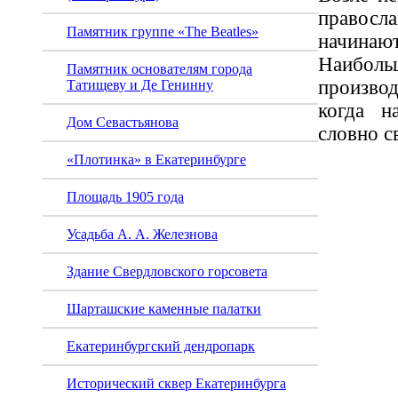
правосл
Памятник группе «The Beatles»
начинаю
Наиболь
Памятник основателям города
произво
Татищеву и Де Генинну
когда н
Дом Севастьянова
словно с
«Плотинка» в Екатеринбурге
Площадь 1905 года
Усадьба А. А. Железнова
Здание Свердловского горсовета
Шарташские каменные палатки
Екатеринбургский дендропарк
Исторический сквер Екатеринбурга