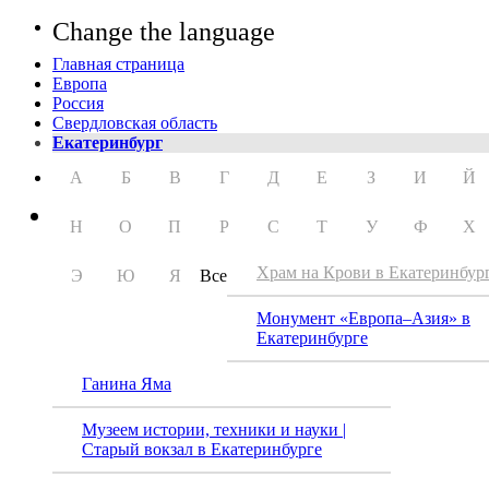
Change the language
Главная страница
Европа
Россия
Свердловская область
Екатеринбург
А
Б
В
Г
Д
Е
З
И
Й
Н
О
П
Р
С
Т
У
Ф
Х
Храм на Крови в Екатеринбур
Э
Ю
Я
Все
Монумент «Европа–Азия» в
Екатеринбурге
Ганина Яма
Музеем истории, техники и науки |
Старый вокзал в Екатеринбурге
Храм 