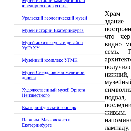
Музей истории камнерезного и
ювелирного искусства
Храм п
Уральский геологический музей
здание
построе
Музей истории Екатеринбурга
что чер
Музей архитектуры и дизайна
видно м
УрГАХУ
семь. 
архит
Музейный комплекс УГМК
получил
Музей Свердловской железной
нижний,
дороги
музей
символи
Художественный музей Эрнста
Неизвестного
подвал,
послед
Екатеринбургский зоопарк
живы
напом
Парк им. Маяковского в
Екатеринбурге
лампаду,