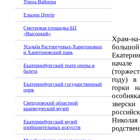
Улица Вайнера
Екате
Ельцин Центр
Смотровая площадка БЦ
«Высоцкий»
Храм-на
большой
Усадьба Расторгуевых-Харитоновых
и Харитоновский парк
Екатерин
начале 
Екатеринбургский театр оперы и
(торжес
балета
году) в
Екатеринбургский государственный
горки н
цирк
особняка
зверск
Свердловский областной
краеведческий музей
россий
Николая
Екатеринбургский музей
родствен
изобразительных искусств