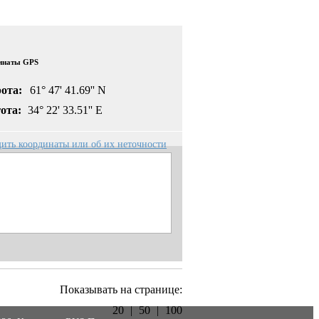
инаты GPS
ота:
61° 47' 41.69'' N
ота:
34° 22' 33.51'' E
ить координаты или об их неточности
Показывать на странице:
20
|
50
|
100