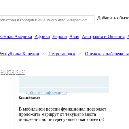
Добавить объек
Южная Америка
Африка
Европа
Азия
Австралия и Океания
Республика Карелия
>
Петрозаводск
>
Онежская набережная
режная
Добавить информацию
Как добраться
В мобильной версии функционал позволяет
проложить маршрут от текущего места
положения до интересующего вас объекта!