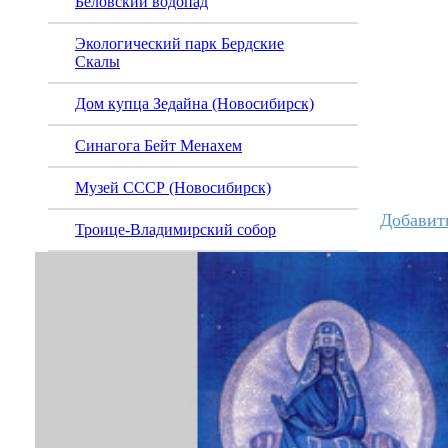
Беловский водопад
Экологический парк Бердские
Скалы
Дом купца Зедайна (Новосибирск)
Синагога Бейт Менахем
Музей СССР (Новосибирск)
Добавит
Троице-Владимирский собор
Восстановить
Изменить