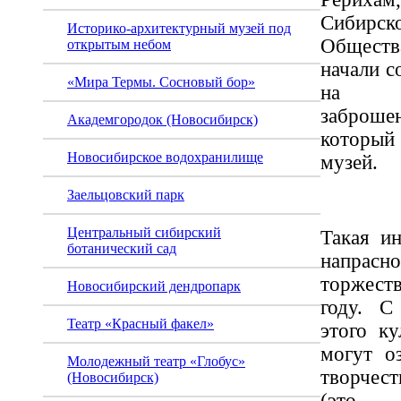
Сибирс
Историко-архитектурный музей под
Обществ
открытым небом
начали с
«Мира Термы. Сосновый бор»
на бл
заброшен
Академгородок (Новосибирск)
который
Новосибирское водохранилище
музей.
Заельцовский парк
Центральный сибирский
Такая ин
ботанический сад
напрасн
торжест
Новосибирский дендропарк
году. С
Театр «Красный факел»
этого к
могут о
Молодежный театр «Глобус»
творчес
(Новосибирск)
(это 