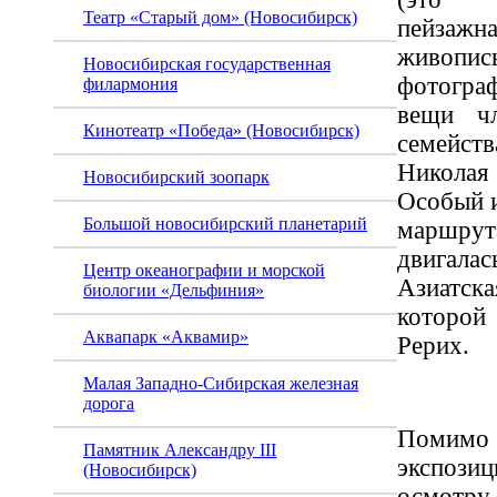
Театр «Старый дом» (Новосибирск)
пейзаж
живопис
Новосибирская государственная
фотогра
филармония
вещи чл
Кинотеатр «Победа» (Новосибирск)
семейст
Никола
Новосибирский зоопарк
Особый и
Большой новосибирский планетарий
маршр
двига
Центр океанографии и морской
Азиатс
биологии «Дельфиния»
которой
Аквапарк «Аквамир»
Рерих.
Малая Западно-Сибирская железная
дорога
Поми
Памятник Александру III
экспоз
(Новосибирск)
осмотру