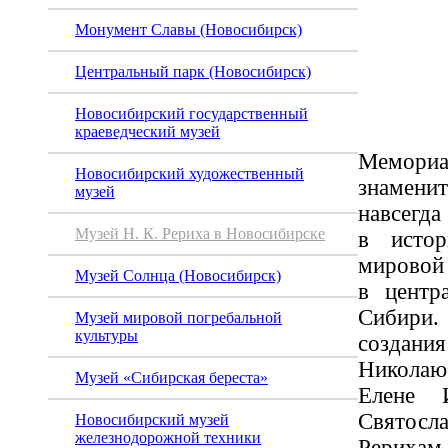
Рерих
Монумент Славы (Новосибирск)
Новос
Центральный парк (Новосибирск)
Новосибирский государственный
краеведческий музей
Мемор
Новосибирский художественный
знамени
музей
навсегда
Музей Н. К. Рериха в Новосибирске
в истор
мировой
Музей Солнца (Новосибирск)
в центр
Сибир
Музей мировой погребальной
культуры
создани
Никола
Музей «Сибирская береста»
Елене 
Святос
Новосибирский музей
железнодорожной техники
Рериха