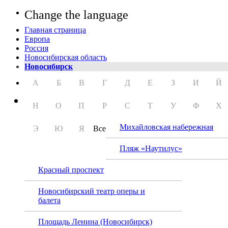
Change the language
Главная страница
Европа
Россия
Новосибирская область
Новосибирск
А
Б
В
Г
Д
Е
З
И
Й
Н
О
П
Р
С
Т
У
Ф
Х
Михайловская набережная
Э
Ю
Я
Все
Пляж «Наутилус»
Красный проспект
Новосибирский театр оперы и
балета
Площадь Ленина (Новосибирск)
Музей