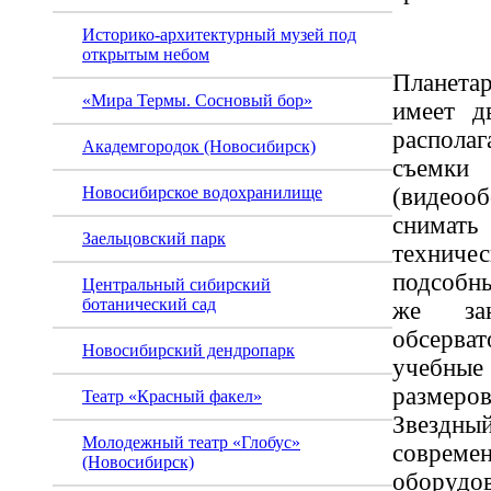
Историко-архитектурный музей под
открытым небом
Планета
«Мира Термы. Сосновый бор»
имеет д
распол
Академгородок (Новосибирск)
съе
(видеоо
Новосибирское водохранилище
снимат
Заельцовский парк
технич
подсобн
Центральный сибирский
ботанический сад
же за
обсерва
Новосибирский дендропарк
учебные
размеров
Театр «Красный факел»
Звездн
Молодежный театр «Глобус»
соврем
(Новосибирск)
обор