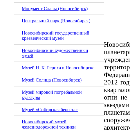
новос
Монумент Славы (Новосибирск)
плане
Центральный парк (Новосибирск)
Новосибирский государственный
краеведческий музей
Новос
Новосибирский художественный
планета
музей
учрежде
террито
Музей Н. К. Рериха в Новосибирске
Федерац
Музей Солнца (Новосибирск)
2012 год
квартало
Музей мировой погребальной
огни не
культуры
звезд
Музей «Сибирская береста»
плане
соору
Новосибирский музей
архитект
железнодорожной техники