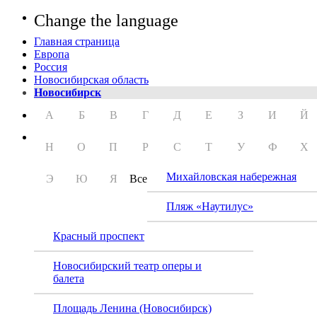
Change the language
Главная страница
Европа
Россия
Новосибирская область
Новосибирск
А
Б
В
Г
Д
Е
З
И
Й
Н
О
П
Р
С
Т
У
Ф
Х
Михайловская набережная
Э
Ю
Я
Все
Пляж «Наутилус»
Красный проспект
Новосибирский театр оперы и
балета
Боль
Площадь Ленина (Новосибирск)