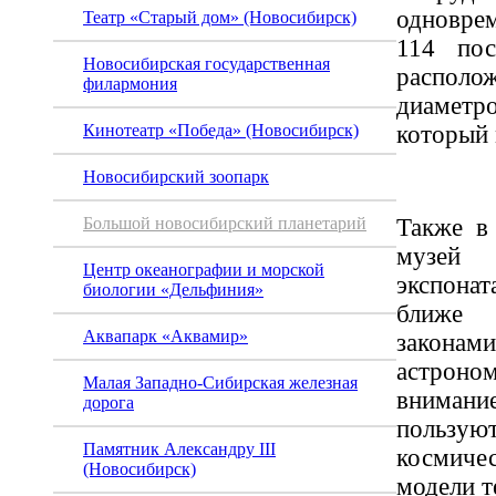
одновре
Театр «Старый дом» (Новосибирск)
114 пос
Новосибирская государственная
располо
филармония
диаметро
который 
Кинотеатр «Победа» (Новосибирск)
Новосибирский зоопарк
Также в
Большой новосибирский планетарий
музей 
Центр океанографии и морской
экспона
биологии «Дельфиния»
ближе
Аквапарк «Аквамир»
законами
астро
Малая Западно-Сибирская железная
вниман
дорога
поль
Памятник Александру III
космичес
(Новосибирск)
модели т