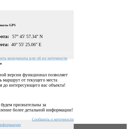
инаты GPS
ота:
57° 45' 57.34'' N
ота:
40° 55' 25.06'' E
ить координаты или об их неточности
ся
ной версии функционал позволяет
 маршрут от текущего места
 до интересующего вас объекта!
будем признательны за
ление более детальной информации!
Сообщить о неточности
информацию