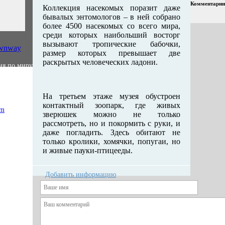
Комментарии
Коллекция насекомых поразит даже
бывалых энтомологов – в ней собрано
более 4500 насекомых со всего мира,
среди которых наибольший восторг
вызывают тропические бабочки,
wnway
размер которых превышает две
раскрытых человеческих ладони.
ия по миру
На третьем этаже музея обустроен
контактный зоопарк, где живых
am
зверюшек можно не только
рассмотреть, но и покормить с руки, и
даже погладить. Здесь обитают не
только кролики, хомячки, попугаи, но
и живые пауки-птицееды.
Добавить информацию