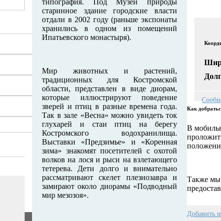
типография. Под Музей природы
старинное здание городские власти
отдали в 2002 году (раньше экспонаты
хранились в одном из помещений
Ипатьевского монастыря).
Коорд
Шир
Мир животных и растений,
Долг
традиционных для Костромской
области, представлен в виде диорам,
которые иллюстрируют поведение
Сообщ
зверей и птиц в разные времена года.
Как добрать
Так в зале «Весна» можно увидеть ток
глухарей и стаи птиц на берегу
В мобиль
Костромского водохранилища.
проложить
Выставки «Предзимье» и «Коренная
положения
зима» знакомят посетителей с охотой
волков на лося и рыси на взлетающего
тетерева. Дети долго и внимательно
рассматривают скелет плезиозавра и
Также мы 
замирают около диорамы «Подводный
предостав
мир мезозоя».
Добавить 