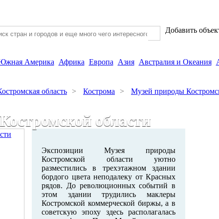
Добавить объек
Южная Америка
Африка
Европа
Азия
Австралия и Океания
Костромская область
>
Кострома
>
Музей природы Костромс
Костромской области
Экспозиции Музея природы
Костромской области уютно
разместились в трехэтажном здании
бордого цвета неподалеку от Красных
рядов. До революционных событий в
этом здании трудились маклеры
Костромской коммерческой биржы, а в
советскую эпоху здесь располагалась