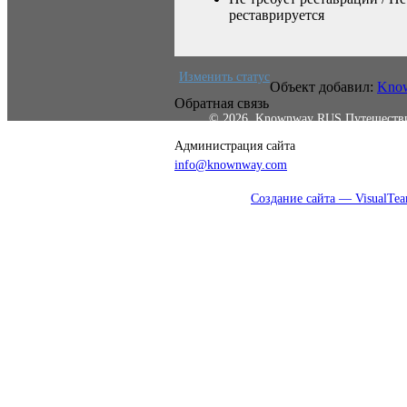
реставрируется
Изменить статус
Объект добавил:
Kno
Обратная связь
© 2026, Knownway RUS Путешеств
Администрация сайта
info@knownway.com
Создание сайта — VisualTe