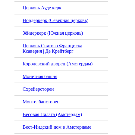
Церковь Ауде керк
Нордеркерк (Северная церковь)
Зёйдеркерк (Южная церковь)
Церковь Святого Франциска
Ксаверия | Де Крейтберг
Королевский дворец (Амстердам)
Монетная башня
Схрейерсторен
Монтелбансторен
Весовая Палата (Амстердам)
Вест-Индский дом в Амстердаме