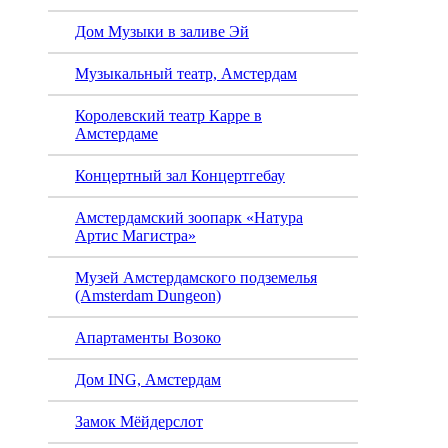
Дом Музыки в заливе Эй
Музыкальный театр, Амстердам
Королевский театр Карре в
Амстердаме
Концертный зал Концертгебау
Амстердамский зоопарк «Натура
Артис Магистра»
Музей Амстердамского подземелья
(Amsterdam Dungeon)
Апартаменты Возоко
Дом ING, Амстердам
Замок Мёйдерслот