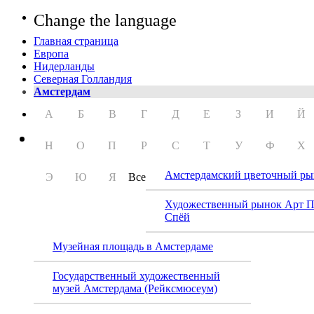
Change the language
Главная страница
Европа
Нидерланды
Северная Голландия
Амстердам
А
Б
В
Г
Д
Е
З
И
Й
Н
О
П
Р
С
Т
У
Ф
Х
Амстердамский цветочный ры
Э
Ю
Я
Все
Художественный рынок Арт 
Спёй
Музейная площадь в Амстердаме
Государственный художественный
музей Амстердама (Рейксмюсеум)
Театр