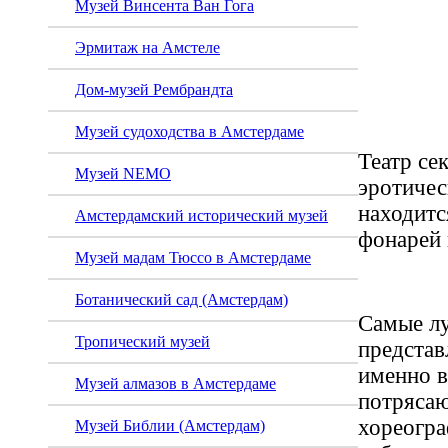
Музей Винсента Ван Гога
«Casa
Эрмитаж на Амстеле
Амсте
Дом-музей Рембрандта
Музей судоходства в Амстердаме
Театр сек
Музей NEMO
эротичес
находитс
Амстердамский исторический музей
фонарей 
Музей мадам Тюссо в Амстердаме
Ботанический сад (Амстердам)
Самые л
Тропический музей
представ
именно в
Музей алмазов в Амстердаме
потряса
хореогра
Музей Библии (Амстердам)