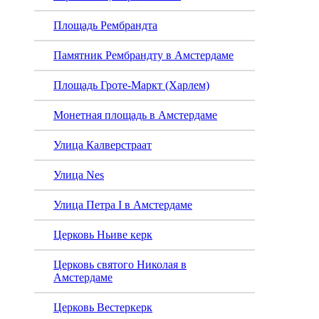
Площадь Рембрандта
Памятник Рембрандту в Амстердаме
Площадь Гроте-Маркт (Харлем)
Монетная площадь в Амстердаме
Улица Калверстраат
Улица Nes
Улица Петра I в Амстердаме
Церковь Ньиве керк
Церковь святого Николая в
Амстердаме
Церковь Вестеркерк