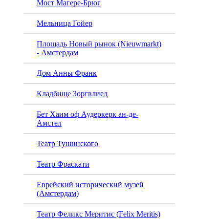
Мост Магере-Брюг
Мельница Гойер
Площадь Новый рынок (Nieuwmarkt)
- Амстердам
Дом Анны Франк
Кладбище Зоргвлиед
Бет Хаим оф Аудеркерк ан-де-
Амстел
Театр Тушинского
Театр Фраскати
Еврейский исторический музей
(Амстердам)
Театр Феликс Меритис (Felix Meritis)