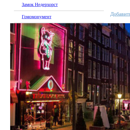
Замок Недерхорст
Добавит
Гомомонумент
Восстановить
Изменить