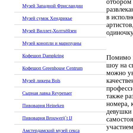
отбором 
Музей Западной Фрисландии
развлека
в исполн
Музей сумок Хендрикье
артистов
Музей Виллет-Холтхёйзен
одиночку
Музей конопли и марихуаны
Кофешоп Dampkring
Помимо 
шоу на с
Кофешоп Greenhouse Centrum
можно ув
качестве
Музей ликера Bols
професси
Сырная лавка Reypenaer
также ра
номера, 
Пивоварня Heineken
девушки 
самостоя
Пивоварня Brouwerij`t IJ
участием
Амстердамский музей секса