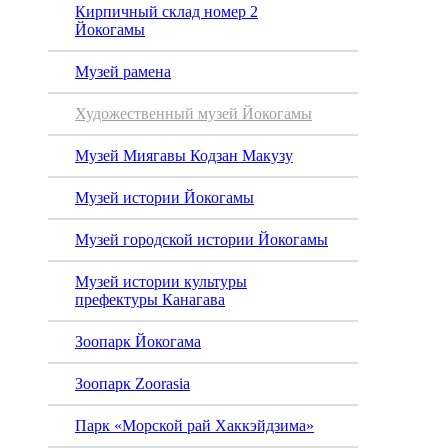
Кирпичный склад номер 2
музей
Йокогамы
Музей рамена
Художественный музей Йокогамы
Музей Миягавы Кодзан Макузу
Музей истории Йокогамы
Музей городской истории Йокогамы
Музей истории культуры
префектуры Канагава
Зоопарк Йокогама
Зоопарк Zoorasia
Парк «Морской рай Хаккэйдзима»