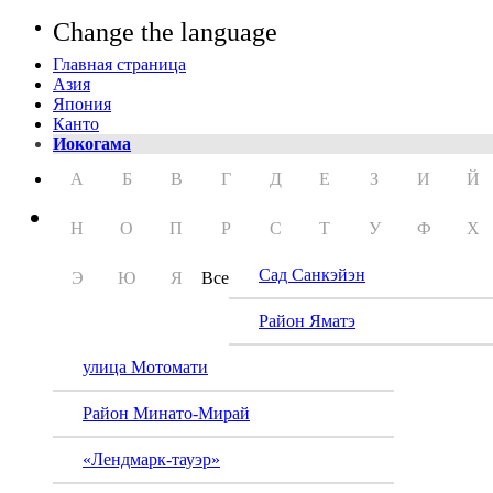
Change the language
Главная страница
Азия
Япония
Канто
Иокогама
А
Б
В
Г
Д
Е
З
И
Й
Н
О
П
Р
С
Т
У
Ф
Х
Сад Санкэйэн
Э
Ю
Я
Все
Район Яматэ
улица Мотомати
Район Минато-Мирай
«Лендмарк-тауэр»
Худож