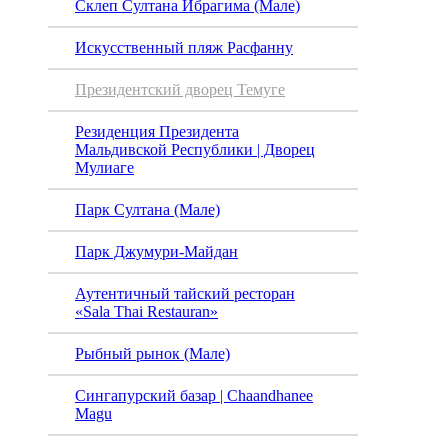
Склеп Султана Ибрагима (Мале)
дворе
Искусственный пляж Расфанну
Президентский дворец Темуге
Резиденция Президента
Мальдивской Республики | Дворец
Мулиаге
Парк Султана (Мале)
Парк Джумури-Майдан
Аутентичный тайский ресторан
«Sala Thai Restauran»
Рыбный рынок (Мале)
Сингапурский базар | Chaandhanee
Magu