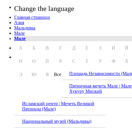
Change the language
Главная страница
Азия
Мальдивы
Мале
Мале
А
Б
В
Г
Д
Е
З
И
Й
Н
О
П
Р
С
Т
У
Ф
Х
Площадь Независимости (Мал
Э
Ю
Я
Все
Пятничная мечеть Мале | Мале
Хукуру Миский
Исламский центр | Мечеть Великой
Пятницы (Мале)
Национальный музей (Мальдивы)
Прези