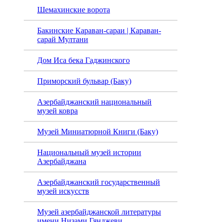
Шемахинские ворота
(Баку
Бакинские Караван-сараи | Караван-
сарай Мултани
Дом Иса бека Гаджинского
Приморский бульвар (Баку)
Азербайджанский национальный
музей ковра
Музей Миниатюрной Книги (Баку)
Национальный музей истории
Азербайджана
Азербайджанский государственный
музей искусств
Музей азербайджанской литературы
имени Низами Гянджеви