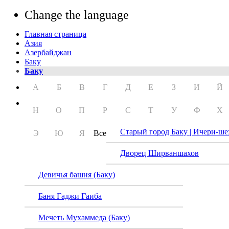
Change the language
Главная страница
Азия
Азербайджан
Баку
Баку
А
Б
В
Г
Д
Е
З
И
Й
Н
О
П
Р
С
Т
У
Ф
Х
Старый город Баку | Ичери-ше
Э
Ю
Я
Все
Дворец Ширваншахов
Девичья башня (Баку)
Баня Гаджи Гаиба
Мечеть Мухаммеда (Баку)
Нагор