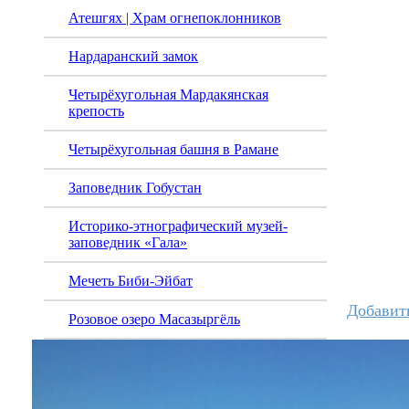
Атешгях | Храм огнепоклонников
Нардаранский замок
Четырёхугольная Мардакянская
крепость
Четырёхугольная башня в Рамане
Заповедник Гобустан
Историко-этнографический музей-
заповедник «Гала»
Мечеть Биби-Эйбат
Добавит
Розовое озеро Масазыргёль
Восстановить