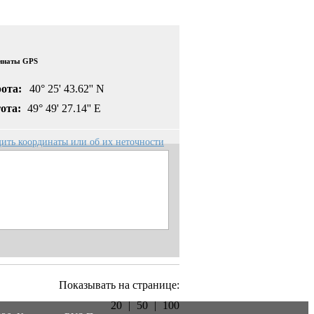
инаты GPS
ота:
40° 25' 43.62'' N
ота:
49° 49' 27.14'' E
ить координаты или об их неточности
Показывать на странице:
20
|
50
|
100