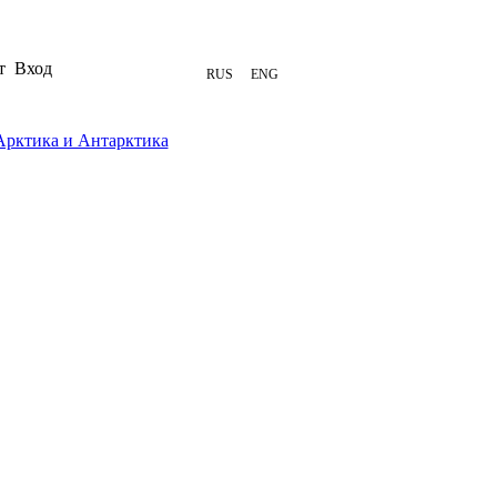
т
Вход
RUS
ENG
Арктика и Антарктика