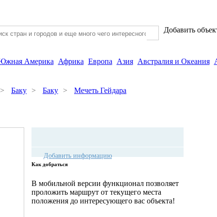
Добавить объек
Южная Америка
Африка
Европа
Азия
Австралия и Океания
>
Баку
>
Баку
>
Мечеть Гейдара
Добавить информацию
Как добраться
В мобильной версии функционал позволяет
проложить маршрут от текущего места
положения до интересующего вас объекта!